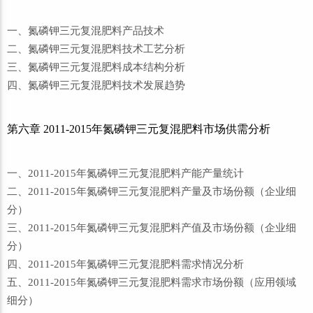
一、氮磷钾三元复混肥料产品技术
二、氮磷钾三元复混肥料技术工艺分析
三、氮磷钾三元复混肥料成本结构分析
四、氮磷钾三元复混肥料技术发展趋势
第六章 2011-2015年氮磷钾三元复混肥料市场供需分析
一、2011-2015年氮磷钾三元复混肥料产能产量统计
二、2011-2015年氮磷钾三元复混肥料产量及市场份额（企业细
分）
三、2011-2015年氮磷钾三元复混肥料产值及市场份额（企业细
分）
四、2011-2015年氮磷钾三元复混肥料需求情况分析
五、2011-2015年氮磷钾三元复混肥料需求市场份额（应用领域
细分）