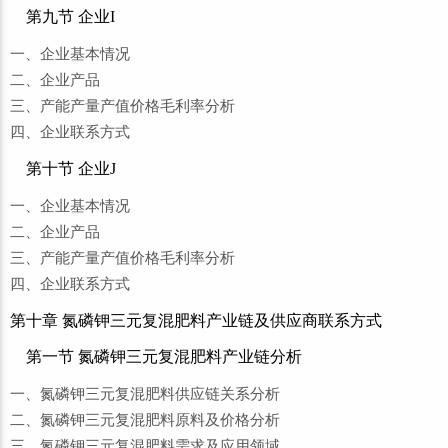
第九节 企业I
一、企业基本情况
二、企业产品
三、产能产量产值价格毛利率分析
四、企业联系方式
第十节 企业J
一、企业基本情况
二、企业产品
三、产能产量产值价格毛利率分析
四、企业联系方式
第十章 氮磷钾三元复混肥料产业链及供应商联系方式
第一节 氮磷钾三元复混肥料产业链分析
一、氮磷钾三元复混肥料供应链关系分析
二、氮磷钾三元复混肥料原料及价格分析
三、氮磷钾三元复混肥料需求及应用领域