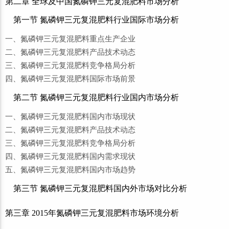
第二章 全球及中国氮磷钾三元复混肥料市场分析
第一节 氮磷钾三元复混肥料行业国际市场分析
一、氮磷钾三元复混肥料重点生产企业
二、氮磷钾三元复混肥料产品技术动态
三、氮磷钾三元复混肥料竞争格局分析
四、氮磷钾三元复混肥料国际市场前景
第二节 氮磷钾三元复混肥料行业国内市场分析
一、氮磷钾三元复混肥料国内市场现状
二、氮磷钾三元复混肥料产品技术动态
三、氮磷钾三元复混肥料竞争格局分析
四、氮磷钾三元复混肥料国内需求现状
五、氮磷钾三元复混肥料国内市场趋势
第三节 氮磷钾三元复混肥料国内外市场对比分析
第三章 2015年氮磷钾三元复混肥料市场环境分析