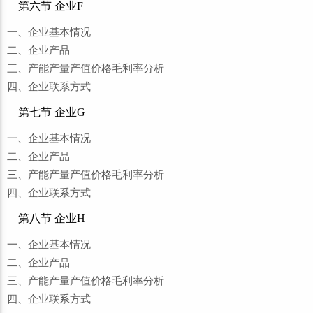
第六节 企业F
一、企业基本情况
二、企业产品
三、产能产量产值价格毛利率分析
四、企业联系方式
第七节 企业G
一、企业基本情况
二、企业产品
三、产能产量产值价格毛利率分析
四、企业联系方式
第八节 企业H
一、企业基本情况
二、企业产品
三、产能产量产值价格毛利率分析
四、企业联系方式