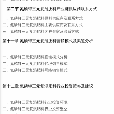
第二节 氮磷钾三元复混肥料产业链供应商联系方式
一、氮磷钾三元复混肥料原料供应商及联系方式
二、氮磷钾三元复混肥料主要供应商及联系方式
三、氮磷钾三元复混肥料客户买家及联系方式
第十一章 氮磷钾三元复混肥料营销模式及渠道分析
一、氮磷钾三元复混肥料直销模式分析
二、氮磷钾三元复混肥料代理销售模式
三、氮磷钾三元复混肥料网络销售模式
第十二章 氮磷钾三元复混肥料行业投资策略及建议
一、氮磷钾三元复混肥料行业投资环境
二、氮磷钾三元复混肥料行业投资壁垒