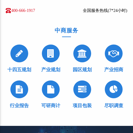
400-666-1917
全国服务热线(7*24小时)
中商服务
十四五规划
产业规划
园区规划
产业招商
行业报告
可研商计
项目包装
尽职调查