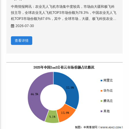
中商情报网讯：农业无人飞机市场集中度较高，市场由大疆和极飞科
技主导，全球农业无人飞机TOP3市场份额为78.3%，中国农业无人飞
机TOP3市场份额为87.6%，其中，全球市场，大疆、极飞科技农业无
人飞机市场份额分别为59.0%、17.1%
2026-07-30
查看详情