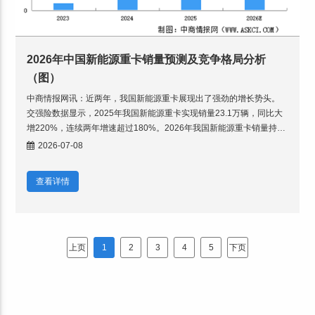
2026年中国新能源重卡销量预测及竞争格局分析
（图）
中商情报网讯：近两年，我国新能源重卡展现出了强劲的增长势头。
交强险数据显示，2025年我国新能源重卡实现销量23.1万辆，同比大
增220%，连续两年增速超过180%。2026年我国新能源重卡销量持续
保持高速增长，1-5月，全国新能源重卡实
2026-07-08
查看详情
上页
1
2
3
4
5
下页