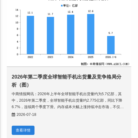
2026年第二季度全球智能手机出货量及竞争格局分
析（图）
中商情报网讯：2026年上半年全球智能手机出货量约为5.7亿部，其
中，2026年第二季度，全球智能手机出货量约2.775亿部，同比下降
6.7%，连续两个季度下滑。内存成本大幅上涨持续冲击市场，不仅推
高整机成本，也造成供应紧张。 数据来源
2026-07-18
查看详情