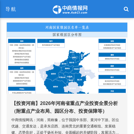
导航
【投资河南】2026年河南省重点产业投资全景分析
（附重点产业布局、园区分布、投资保障等）
中商情报网讯：河南，简称豫，位于我国中东部、黄河中下游。区位
优越、交通发达，是承东启西、连南贯北的重要交通枢纽。发展稳
健、态势良好，正处于扬长补短、全面崛起的关键阶段，发展活力和