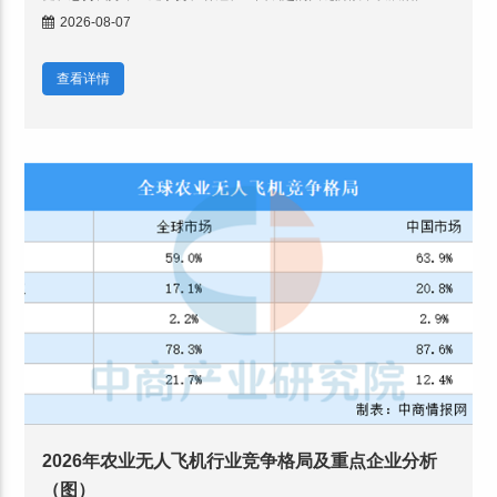
后劲不断增强。 一、河南概况 资料来源：中商产业研究院
2026-08-07
查看详情
2026年农业无人飞机行业竞争格局及重点企业分析
（图）