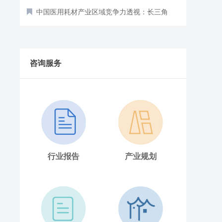
中国医用耗材产业区域竞争力透视：长三角
全链称雄，珠三角智创破局（图）
2025年中国铝型材行业市场前景预测研究报
告（简版）
2025年中国智能算力产业链图谱及投资布局
咨询服务
分析（附产业链全景图）
行业报告
产业规划