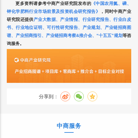
更多资料请参考中商产业研究院发布的
《中国
农用氮、磷、
钾化学肥料
行业市场前景及投资机会研究报告》
，
同时中商产业
研究院还提供
产业大数据
、
产业情报
、
行业研究报告
、
行业白皮
书
、
行业地位证明
、
可行性研究报告
、
产业规划
、
产业链招商图
谱
、
产业招商指引
、
产业链招商考察&推介会
、
“十五五”规划
等咨
询服务。
分享到：
中商服务